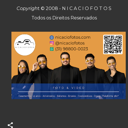
Copyrigh
t © 2008 - N I C A C I O F O T O S
Todos os Direitos Reservados