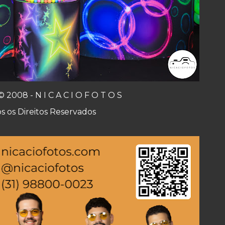
© 2008 - N I C A C I O F O T O S
s os Direitos Reservados