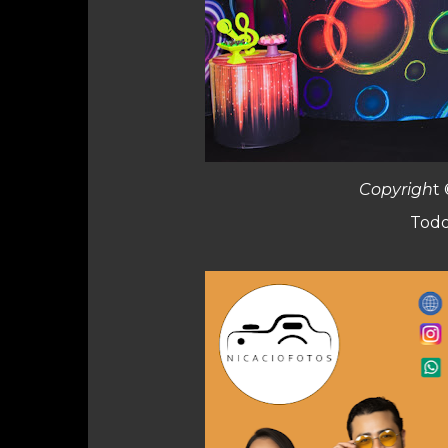
Copyrigh
t 
Todo