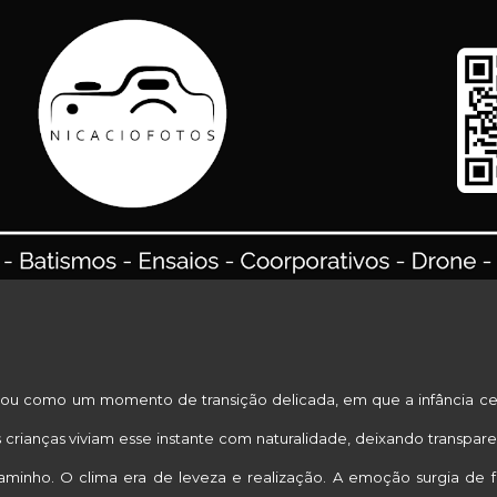
Pular para o conteúdo principal
ormatura Infantil – Luminis Urban Pla
evelou como um momento de transição delicada, em que a infância ce
s crianças viviam esse instante com naturalidade, deixando transpar
aminho. O clima era de leveza e realização. A emoção surgia de 