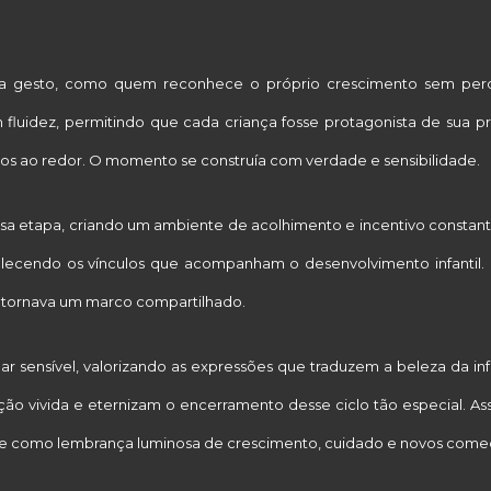
 gesto, como quem reconhece o próprio crescimento sem per
 fluidez, permitindo que cada criança fosse protagonista de sua pr
odos ao redor. O momento se construía com verdade e sensibilidade.
essa etapa, criando um ambiente de acolhimento e incentivo constant
rtalecendo os vínculos que acompanham o desenvolvimento infantil.
e tornava um marco compartilhado.
r sensível, valorizando as expressões que traduzem a beleza da inf
 vivida e eternizam o encerramento desse ciclo tão especial. Ass
ece como lembrança luminosa de crescimento, cuidado e novos come