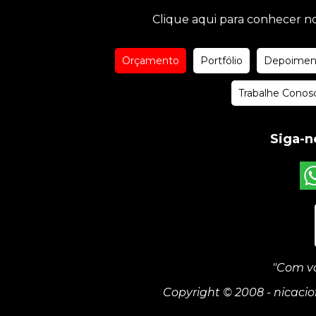
Clique aqui para conhecer no
Orçamento
Portfólio
Depoimen
Trabalhe Conos
Siga-n
"Com vo
Copyright © 2008 - nicaciof