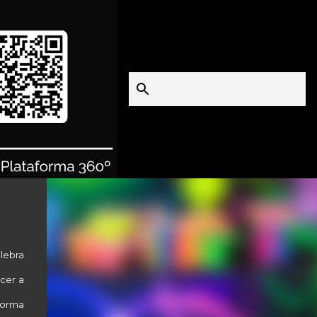
y
lebra
ecer a
forma