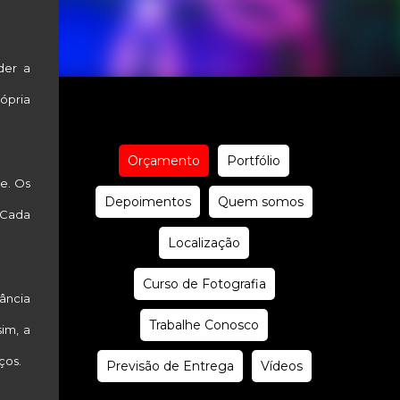
der a
ópria
Orçamento
Portfólio
e. Os
Depoimentos
Quem somos
 Cada
Localização
Curso de Fotografia
ância
Trabalhe Conosco
im, a
ços.
Previsão de Entrega
Vídeos