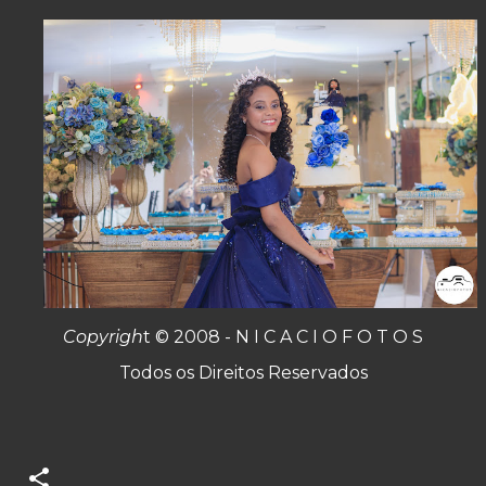
Copyrigh
t © 2008 - N I C A C I O F O T O S
Todos os Direitos Reservados