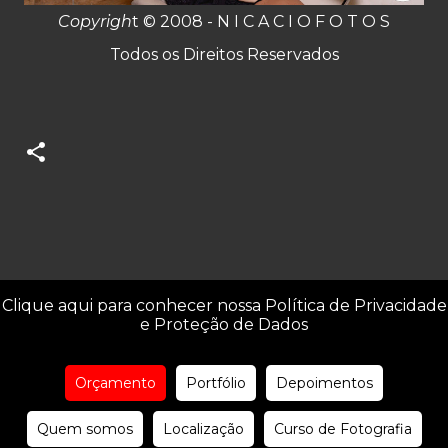
Copyrigh
t © 2008 - N I C A C I O F O T O S
Todos os Direitos Reservados
Clique aqui para conhecer nossa Política de Privacidade
e Proteção de Dados
Orçamento
Portfólio
Depoimentos
Quem somos
Localização
Curso de Fotografia