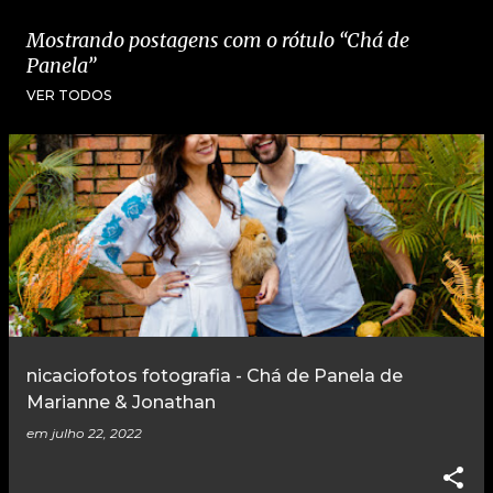
Mostrando postagens com o rótulo
Chá de
Panela
VER TODOS
P
o
s
t
a
g
e
nicaciofotos fotografia - Chá de Panela de
n
Marianne & Jonathan
s
em
julho 22, 2022