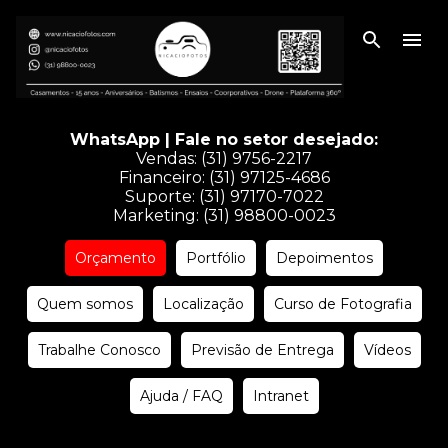
Pular para o conteúdo principal
WhatsApp | Fale no setor desejado:
Vendas:
(31) 9756-2217
Financeiro:
(31) 97125-4686
Suporte:
(31) 97170-7022
Marketing:
(31) 98800-0023
Orçamento
Portfólio
Depoimentos
Quem somos
Localização
Curso de Fotografia
Trabalhe Conosco
Previsão de Entrega
Vídeos
Ajuda / FAQ
Intranet