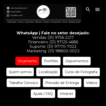
Pular para o conteúdo principal
WhatsApp | Fale no setor desejado:
Vendas:
(31) 9756-2217
Financeiro:
(31) 97125-4686
Suporte:
(31) 97170-7022
Marketing:
(31) 98800-0023
Orçamento
Portfólio
Depoimentos
Quem somos
Localização
Curso de Fotografia
Trabalhe Conosco
Previsão de Entrega
Vídeos
Ajuda / FAQ
Intranet