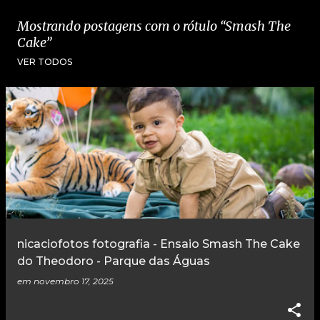
Mostrando postagens com o rótulo
Smash The
Cake
VER TODOS
P
o
s
t
a
g
e
nicaciofotos fotografia - Ensaio Smash The Cake
n
do Theodoro - Parque das Águas
s
em
novembro 17, 2025