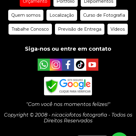
Orçamento
Portfólio
Depoimentos
Quem somos
Localização
Curso de Fotografia
Trabalhe Conosco
Previsão de Entrega
Vídeos
Siga-nos ou entre em contato
"Com você nos momentos felizes!"
Copyright © 2008 - nicaciofotos fotografia - Todos os
Direitos Reservados