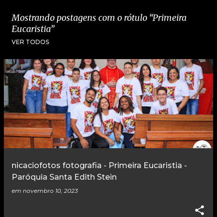
Mostrando postagens com o rótulo
Primeira
Eucaristia
VER TODOS
P
o
s
t
a
g
e
nicaciofotos fotografia - Primeira Eucaristia -
n
Paróquia Santa Edith Stein
s
em
novembro 10, 2023