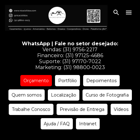
Pular para o conteúdo principal
WhatsApp | Fale no setor desejado:
Vendas:
(31) 9756-2217
Financeiro:
(31) 97125-4686
Suporte:
(31) 97170-7022
Marketing:
(31) 98800-0023
Orçamento
Portfólio
Depoimentos
Quem somos
Localização
Curso de Fotografia
Trabalhe Conosco
Previsão de Entrega
Vídeos
Ajuda / FAQ
Intranet